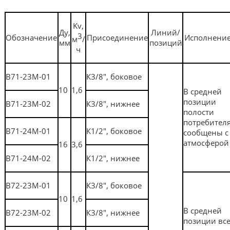
Kv,
Ду,
Линий/
3
Обозначение
Присоединение
Исполнени
м
/
мм
позиций
ч
В71-23М-01
К3/8", боковое
10
1,6
В средней
позиции
В71-23М-02
К3/8", нижнее
полости
потребител
В71-24М-01
К1/2", боковое
сообщены с
атмосферой
16
3,6
В71-24М-02
К1/2", нижнее
В72-23М-01
К3/8", боковое
10
1,6
В средней
В72-23М-02
К3/8", нижнее
позиции вс