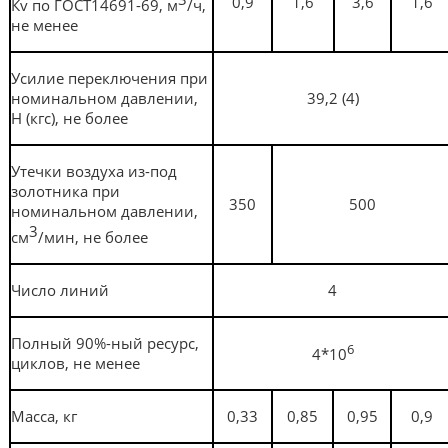
0,9
1,6
3,6
1,6
Кv по ГОСТ14691-69, м
/ч,
не менее
Усилие переключения при
номинальном давлении,
39,2 (4)
Н (кгс), не более
Утечки воздуха из-под
золотника при
350
500
номинальном давлении,
3
см
/мин, не более
Число линий
4
Полный 90%-ный ресурс,
6
4*10
циклов, не менее
Масса, кг
0,33
0,85
0,95
0,9