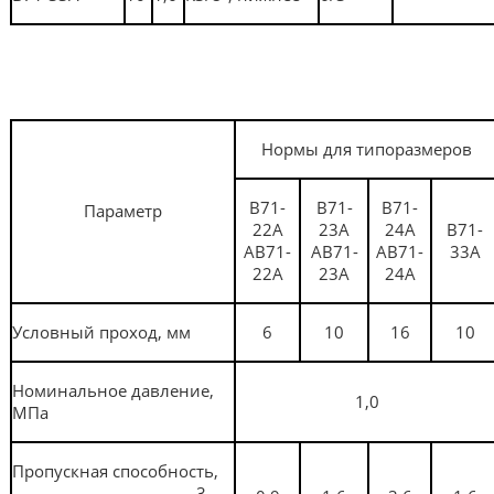
Нормы для типоразмеров
В71-
В71-
В71-
Параметр
22А
23А
24А
В71-
АВ71-
АВ71-
АВ71-
33А
22А
23А
24А
Условный проход, мм
6
10
16
10
Номинальное давление,
1,0
МПа
Пропускная способность,
3