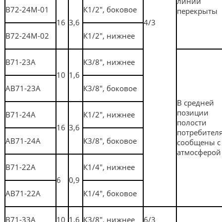
линии
В72-24М-01
К1/2", боковое
перекрыты
16
3,6
4/3
В72-24М-02
К1/2", нижнее
В71-23А
К3/8", нижнее
10
1,6
АВ71-23А
К3/8", боковое
В средней
позиции
В71-24А
К1/2", нижнее
полости
16
3,6
потребител
АВ71-24А
К3/8", боковое
сообщены с
атмосферой
В71-22А
К1/4", нижнее
6
0,9
АВ71-22А
К1/4", боковое
В71-33А
10
1,6
К3/8", нижнее
6/3