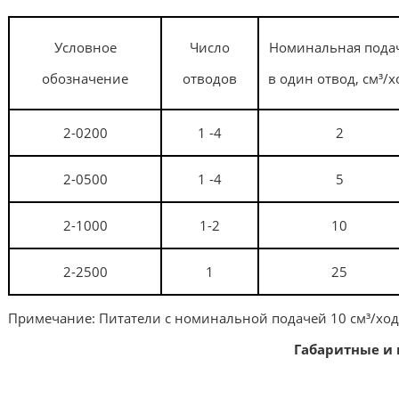
Условное
Число
Номинальная пода
обозначение
отводов
в один отвод, см³/х
2-0200
1 -4
2
2-0
5
00
1 -4
5
2-
10
00
1-2
10
2-
25
00
1
25
Примечание: Питатели с номинальной подачей 10 см³
/хо
Габаритные и