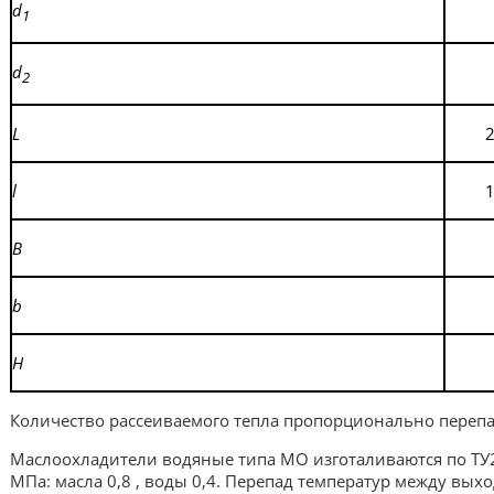
d
1
d
2
L
l
В
b
H
Количество рассеиваемого тепла
пропорционально перепад
Маслоохладители водяные типа МО изготаливаются по ТУ2-
МПа: масла 0,8 , воды 0,4.
Перепад температур между выход