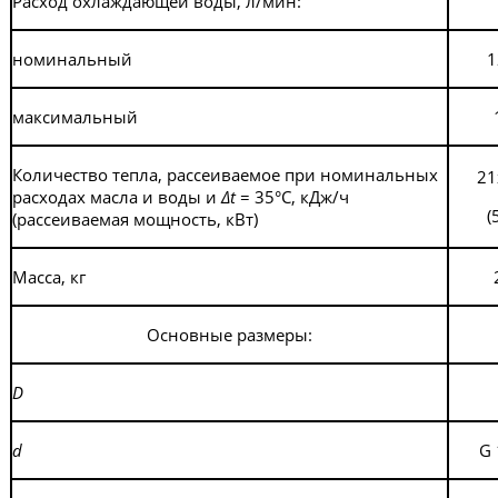
Расход охлаждающей воды, л/мин:
номинальный
1
максимальный
Количество тепла, рассеиваемое при номинальных
21
расходах масла и воды и
Δ
t
= 35°С, кДж/ч
(
(рассеиваемая мощность, кВт)
Масса, кг
Основные размеры:
D
d
G 