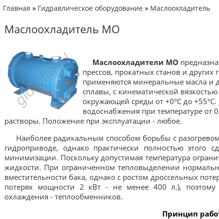
»
»
Главная
Гидравлическое оборудование
Маслоохладитель
Маслоохладитель МО
Маслоохладители
МО
предназнач
прессов, прокатных станов и други
применяются минеральные масла и д
сплавы, с кинематической вязкостью о
окружающей среды от +0°
С до +55°С.
водоснабжения при температуре от 0
растворы.
Положение при эксплуатации - любое.
Наиболее радикальным способом борьбы с разогревом 
гидроприводе, однако практически полностью этого сд
минимизации. Поскольку допустимая температура ограни
жидкости. При ограниченном тепловыделении нормальн
вместительности бака, однако с ростом дроссельных поте
потерях мощности 2 кВт - не менее 400 л.), поэтому
охлаждения - теплообменников.
Принцип рабо