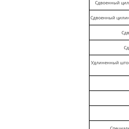
Сдвоенный цил
Сдвоенный цили
Сд
С
Удлиненный шток
Специаль