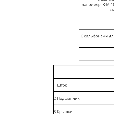
например:
R
-
M
1
ст
С сильфонами дл
1
Шток
2
Подшипник
3
Крышки