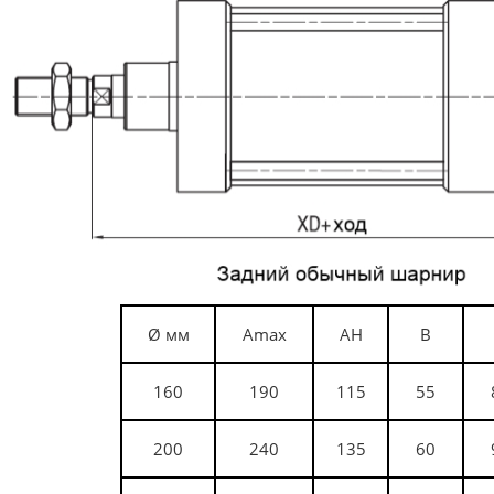
Ø
мм
A
max
AH
B
160
190
115
55
200
240
135
60