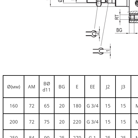
BØ
Ø(мм)
AM
BG
E
EE
J2
J3
d11
160
72
65
20
180
G 3/4
15
15
200
72
75
20
220
G 3/4
15
15
250
84
90
25
270
G 1
25
25