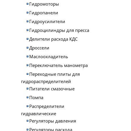
Гидромоторы
Гидропанели
Гидроусилители
Гидроцилиндры для пресса
Делители расхода КДС
Дроссели
Маслоохладитель
Переключатель манометра
Переходные плиты для
гидрораспределителей
Питатели смазочные
Помпа
Распределители
гидравлические
Регуляторы давления
Регуляторы расхода