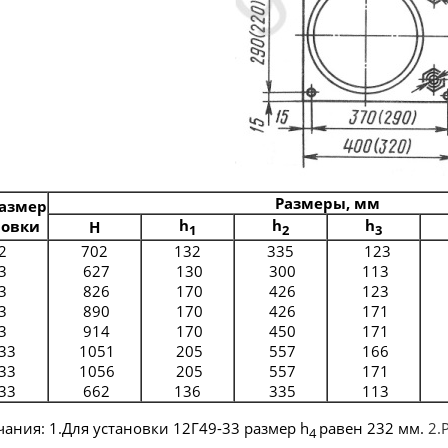
Размеры, мм
азмер
h
h
h
новки
H
1
2
3
2
702
132
335
123
3
627
130
300
113
3
826
170
426
123
3
890
170
426
171
3
914
170
450
171
33
1051
205
557
166
33
1056
205
557
171
33
662
136
335
113
ания: 1.Для установки 12Г49-33 размер h
равен 232 мм.
2.Р
4