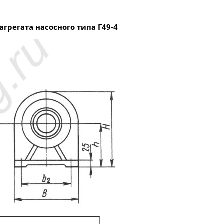
регата насосного типа Г49-4