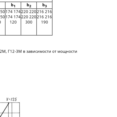
b
b
b
1
2
3
250
174 174
220 220
216 216
350
174 174
220 220
216 216
0
120
300
190
2М, Г12-3М в зависимости от мощности