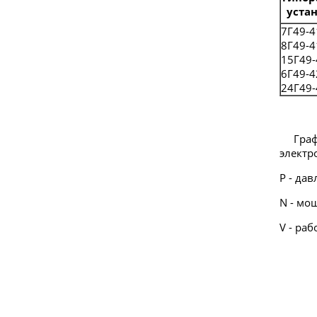
уста
7Г49-4
8Г49-4
15Г49-
6Г49-4
24Г49-
График
электр
Р - да
N - мо
V - ра