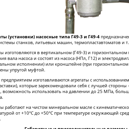
аты (установки) насосные типа Г49-3 и Г49-4
предназначен
истемы станков, литьевых машин, термопластавтоматов и т.
ты изготовляются в вертикальном (Г49-3) и горизонтальном
ия вала насоса и состоят из насоса (НПл, Г12) и электродви
альном исполнении) или кронштейне (при горизонтальном 
ены упругой муфтой.
предприятием изготавливаются агрегаты с использованием
заставки), которые зарекомендовали себя с лучшей стороны
, возможность использовать на давлении до 25 МПа, больш
а.
ты работают на чистом минеральном масле с кинематической 
атурой от +10°С до +50°С при температуре окружающей сред
.
Габаритные и присоединительные размеры аг