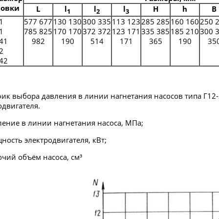
новки
L
l
l
l
H
h
B
1
2
3
1
577 677
130 130
300 335
113 123
285 285
160 160
250 
1
785 825
170 170
372 372
123 171
335 385
185 210
300 
41
982
190
514
171
365
190
35
2
42
 выбора давления в линии нагнетания насосов типа Г12-
одвигателя.
вление в линии нагнетания насоса, МПа;
щность электродвигателя, кВт;
бочий объём насоса, см³