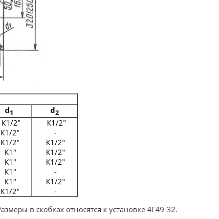
d
d
1
2
К1/2"
К1/2"
К1/2"
-
К1/2"
К1/2"
К1"
К1/2"
К1"
К1/2"
К1"
-
К1"
К1/2"
К1/2"
-
азмеры в скобках относятся к установке 4Г49-32.