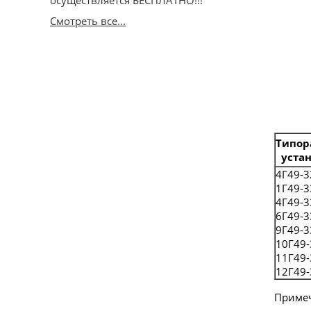
осуществляется БЕСПЛАТНО!!!
Смотреть все...
Типор
уста
4Г49-3
1Г49-3
4Г49-3
6Г49-3
9Г49-3
10Г49-
11Г49-
12Г49-
Примеч