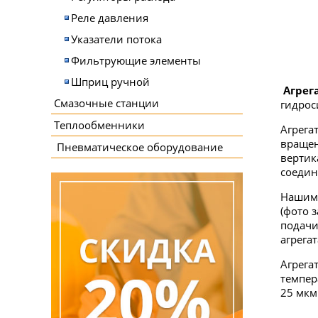
Реле давления
Указатели потока
Фильтрующие элементы
Шприц ручной
Агрег
Смазочные станции
гидрос
Теплообменники
Агрега
вращен
Пневматическое оборудование
вертик
соедин
Нашим 
(фото 
подачи
агрегат
Агрега
темпер
25 мкм